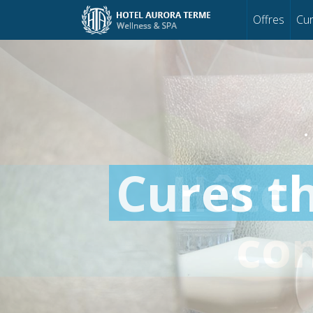
Offres
Cur
Cures t