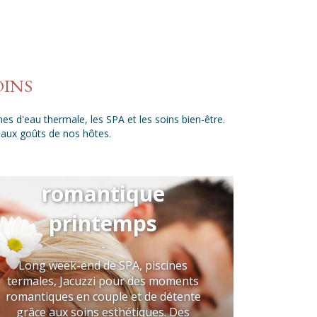
OINS
es d'eau thermale, les SPA et les soins bien-être.
 aux goûts de nos hôtes.
Week-end
romantique
printemps
Santé
-
Long week-end de SPA, piscines
termales, Jacuzzi pour des moments
romantiques en couple et de détente
grâce aux soins esthétiques. Des
Offre de s