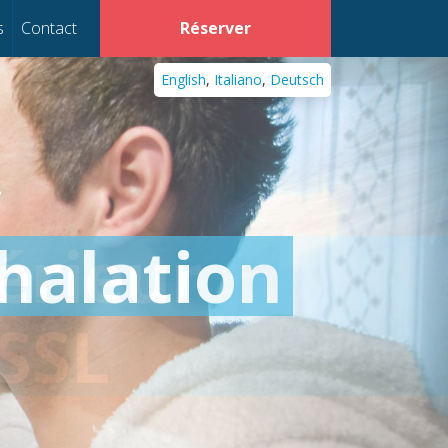
s
Contact
Réserver
English
,
Italiano
,
Deutsch
•
halation