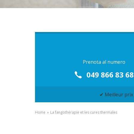
Prenota al numero
049 866 83 68
✔ Meilleur prix
Home
»
La fangothérapie et les cures thermales