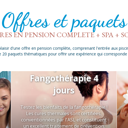
Offres et paquets
RES EN PENSION COMPLETE + SPA + S
aisir d'une offre en pension complète, comprenant l'entrée aux piscin
 20 paquets thématiques pour offrir une expérience qui corresponde
Spécial
Fangothérapie 4
jours
-
Testez les bienfaits de la fangothérapie !
Les cures thermales sont certifiées,
conventionnées par l'ASL et constituent
un excellent traitement de prévention.