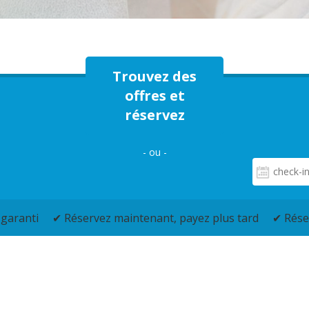
Trouvez des
offres et
réservez
- ou -
 garanti
✔ Réservez maintenant, payez plus tard
✔ Rése