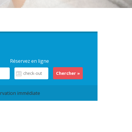
Réservez en ligne
rvation immédiate