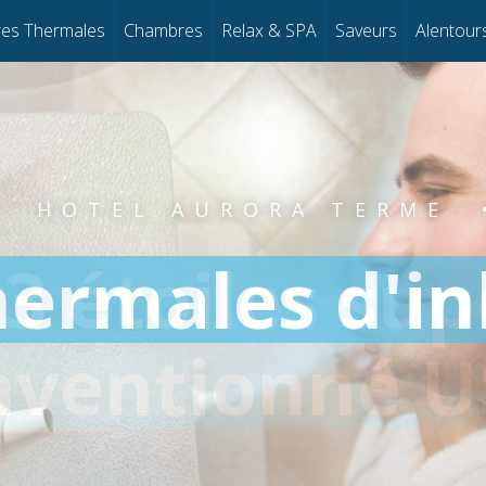
es Thermales
Chambres
Relax & SPA
Saveurs
Alentour
•
HOTEL AURORA TERME
hermales d'in