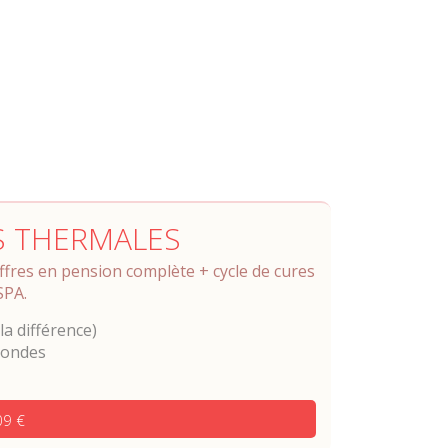
S THERMALES
offres en pension complète + cycle de cures
SPA.
a différence)
condes
09 €