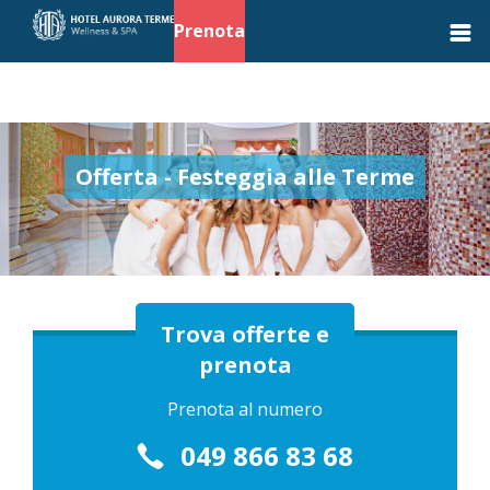
Prenota
Offerta - Festeggia alle Terme
Trova offerte e
prenota
Prenota al numero
049 866 83 68