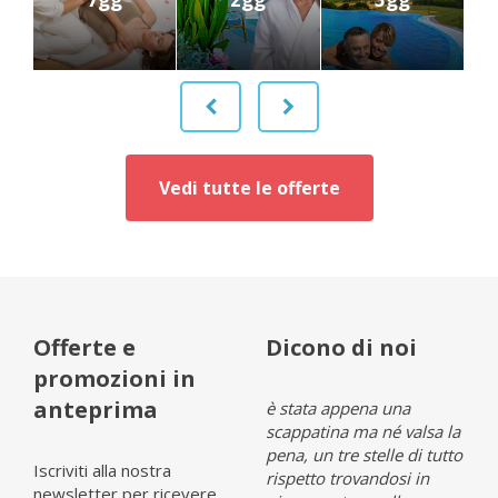
Vedi tutte le offerte
Offerte e
Dicono di noi
promozioni in
anteprima
Opinia (it 1)
è stata appena una
Opin
scappatina ma né valsa la
pena, un tre stelle di tutto
Iscriviti alla nostra
rispetto trovandosi in
newsletter per ricevere