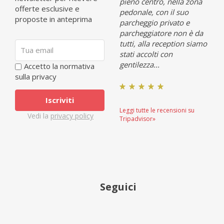
pieno centro, nella zona
oni su
Leggi tutte le recensioni su
Leggi
offerte esclusive e
pedonale, con il suo
Tripadvisor»
Tripa
proposte in anteprima
parcheggio privato e
parcheggiatore non è da
tutti, alla reception siamo
stati accolti con
gentilezza...
Accetto la normativa
sulla privacy
Leggi tutte le recensioni su
Vedi la
privacy policy
Tripadvisor»
Seguici