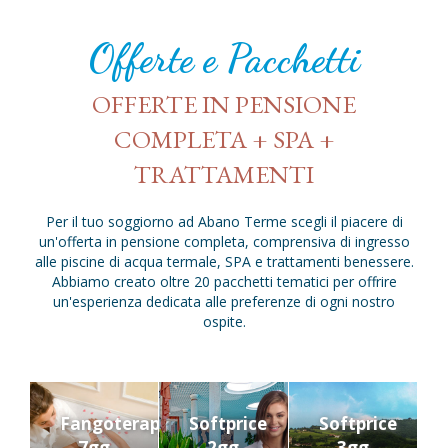
Offerte e Pacchetti
OFFERTE IN PENSIONE
COMPLETA + SPA +
TRATTAMENTI
Per il tuo soggiorno ad Abano Terme scegli il piacere di
un'offerta in pensione completa, comprensiva di ingresso
alle piscine di acqua termale, SPA e trattamenti benessere.
Abbiamo creato oltre 20 pacchetti tematici per offrire
un'esperienza dedicata alle preferenze di ogni nostro
ospite.
ia
Fangoterapia
Softprice
Softprice
7gg
2gg
3gg