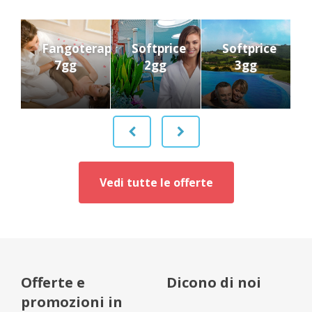
ia
Fangoterapia
Softprice
Softprice
7gg
2gg
3gg
Vedi tutte le offerte
Offerte e
Dicono di noi
promozioni in