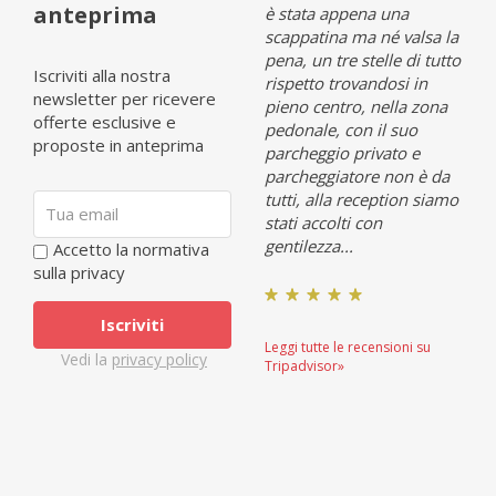
anteprima
Opinia (it 1)
è stata appena una
Opin
scappatina ma né valsa la
pena, un tre stelle di tutto
Iscriviti alla nostra
rispetto trovandosi in
newsletter per ricevere
pieno centro, nella zona
oni su
Leggi tutte le recensioni su
Leggi
offerte esclusive e
pedonale, con il suo
Tripadvisor»
Tripa
proposte in anteprima
parcheggio privato e
parcheggiatore non è da
tutti, alla reception siamo
stati accolti con
gentilezza...
Accetto la normativa
sulla privacy
Leggi tutte le recensioni su
Vedi la
privacy policy
Tripadvisor»